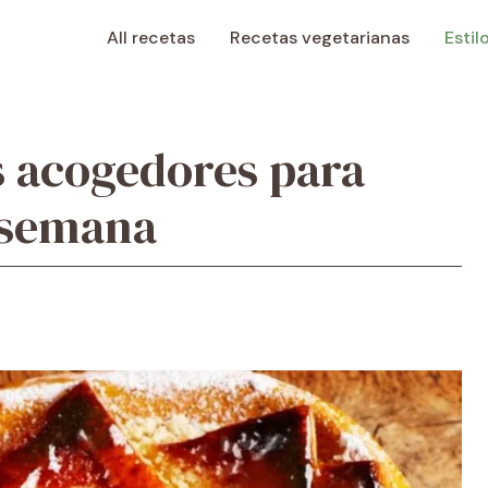
All recetas
Recetas vegetarianas
Estil
s acogedores para
e semana