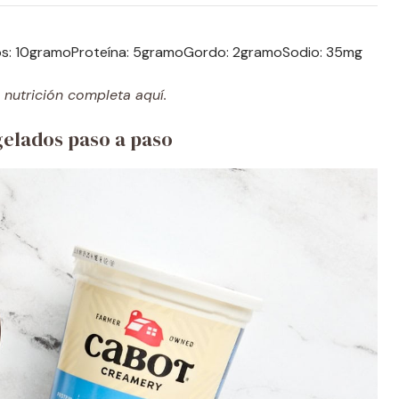
os:
10
gramo
Proteína:
5
gramo
Gordo:
2
gramo
Sodio:
35
mg
nutrición completa aquí.
elados paso a paso