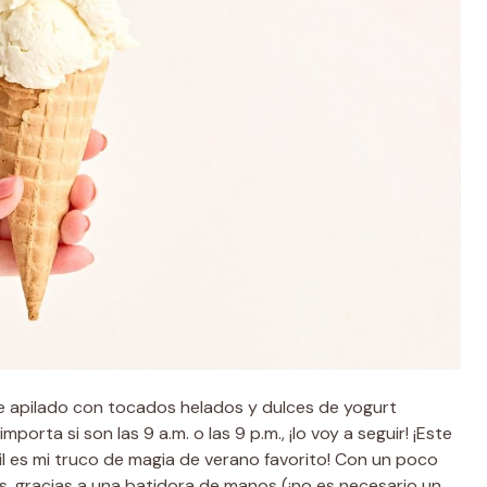
e apilado con tocados helados y dulces de yogurt
orta si son las 9 a.m. o las 9 p.m., ¡lo voy a seguir! ¡Este
l es mi truco de magia de verano favorito! Con un poco
s, gracias a una batidora de manos (¡no es necesario un