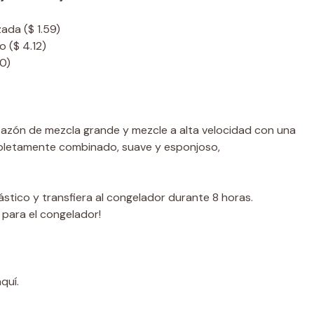
zada
($ 1.59)
to
($ 4.12)
50)
tazón de mezcla grande y mezcle a alta velocidad con una
pletamente combinado, suave y esponjoso,
stico y transfiera al congelador durante 8 horas.
para el congelador!
quí.