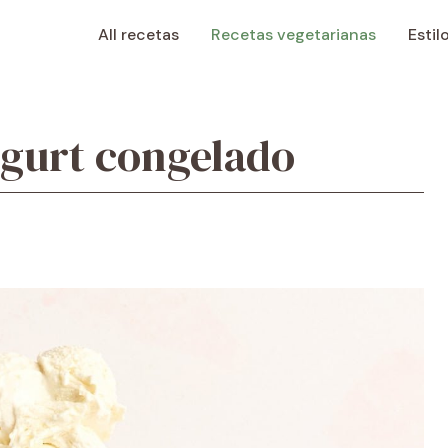
All recetas
Recetas vegetarianas
Estil
ogurt congelado