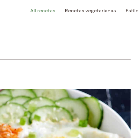
All recetas
Recetas vegetarianas
Estil