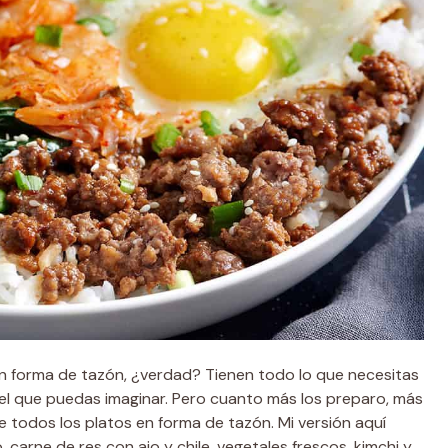
 forma de tazón, ¿verdad? Tienen todo lo que necesitas
del que puedas imaginar. Pero cuanto más los preparo, más
 todos los platos en forma de tazón. Mi versión aquí
carne de res con ajo y chile, vegetales frescos, kimchi y