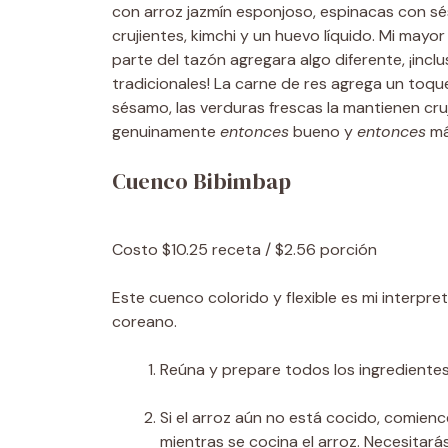
con arroz jazmín esponjoso, espinacas con sés
crujientes, kimchi y un huevo líquido. Mi may
parte del tazón agregara algo diferente, ¡incl
tradicionales! La carne de res agrega un toqu
sésamo, las verduras frescas la mantienen cruji
genuinamente
entonces
bueno y
entonces
má
Cuenco Bibimbap
Costo
$10.25 receta / $2.56 porción
Este cuenco colorido y flexible es mi interpret
coreano.
Reúna y prepare todos los ingredientes
Si el arroz aún no está cocido, comienc
mientras se cocina el arroz. Necesitará