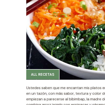
ALL RECETAS
Ustedes saben que me encantan mis platos en
en un tazón, con más sabor, textura y color 
empiezan a parecerse al bibimbap, la madre de
combina arroz jazmín con espinacas y sésamo, 