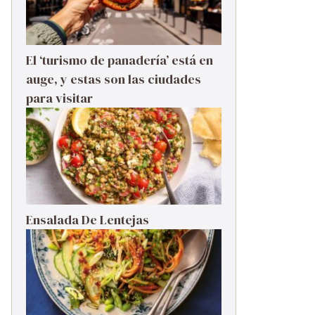
El ‘turismo de panadería’ está en
auge, y estas son las ciudades
para visitar
Ensalada De Lentejas