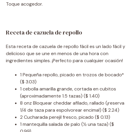
Toque acogedor.
Receta de cazuela de repollo
Esta receta de cazuela de repollo fácil es un lado fácil y
delicioso que se une en menos de una hora con
ingredientes simples. ¡Perfecto para cualquier ocasión!
1
Pequeña repollo, picado en trozos de bocado*
($ 3.03)
1
cebolla amarilla grande, cortada en cubitos
(aproximadamente 1.5 tazas)
($ 1.40)
8
onz
Bloquear cheddar afilado, rallado (¡reserva
1/4 de taza para espolvorear encima!)
($ 2.24)
2
Cucharada
perejil fresco, picado
($ 0.13)
1
mantequilla salada de palo (½ una taza)
($
0.99)