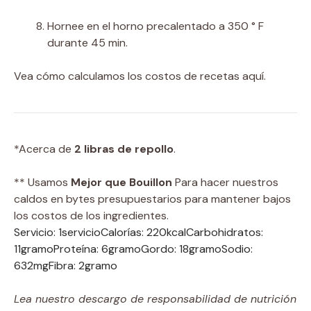
Hornee en el horno precalentado a 350 ° F
durante 45 min.
Vea cómo calculamos los costos de recetas aquí.
*Acerca de
2 libras de repollo
.
** Usamos
Mejor que Bouillon
Para hacer nuestros
caldos en bytes presupuestarios para mantener bajos
los costos de los ingredientes.
Servicio:
1
servicio
Calorías:
220
kcal
Carbohidratos:
11
gramo
Proteína:
6
gramo
Gordo:
18
gramo
Sodio:
632
mg
Fibra:
2
gramo
Lea nuestro descargo de responsabilidad de nutrición