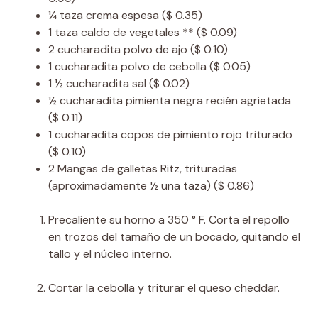
¼
taza
crema espesa
($ 0.35)
1
taza
caldo de vegetales **
($ 0.09)
2
cucharadita
polvo de ajo
($ 0.10)
1
cucharadita
polvo de cebolla
($ 0.05)
1 ½
cucharadita
sal
($ 0.02)
½
cucharadita
pimienta negra recién agrietada
($ 0.11)
1
cucharadita
copos de pimiento rojo triturado
($ 0.10)
2
Mangas de galletas Ritz, trituradas
(aproximadamente ½ una taza)
($ 0.86)
Precaliente su horno a 350 ° F. Corta el repollo
en trozos del tamaño de un bocado, quitando el
tallo y el núcleo interno.
Cortar la cebolla y triturar el queso cheddar.