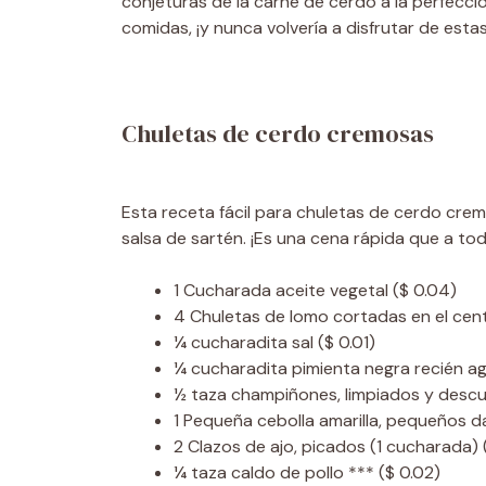
conjeturas de la carne de cerdo a la perfecci
comidas, ¡y nunca volvería a disfrutar de esta
Chuletas de cerdo cremosas
Esta receta fácil para chuletas de cerdo cre
salsa de sartén. ¡Es una cena rápida que a toda
1
Cucharada
aceite vegetal
($ 0.04)
4
Chuletas de lomo cortadas en el cen
¼
cucharadita
sal
($ 0.01)
¼
cucharadita
pimienta negra recién a
½
taza
champiñones, limpiados y desc
1
Pequeña cebolla amarilla, pequeños d
2
Clazos de ajo, picados (1 cucharada)
¼
taza
caldo de pollo ***
($ 0.02)