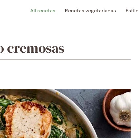
All recetas
Recetas vegetarianas
Estil
o cremosas