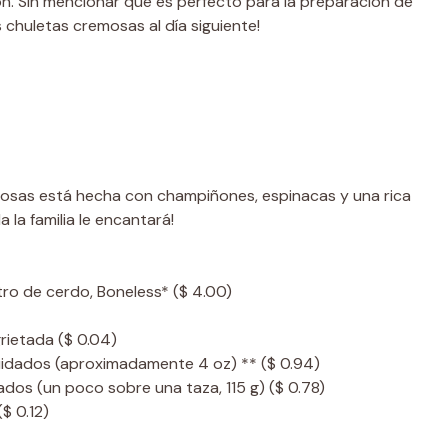
ón. Sin mencionar que es perfecto para la preparación de
s chuletas cremosas al día siguiente!
mosas está hecha con champiñones, espinacas y una rica
 la familia le encantará!
tro de cerdo, Boneless*
($ 4.00)
grietada
($ 0.04)
uidados (aproximadamente 4 oz) **
($ 0.94)
ados (un poco sobre una taza, 115 g)
($ 0.78)
($ 0.12)