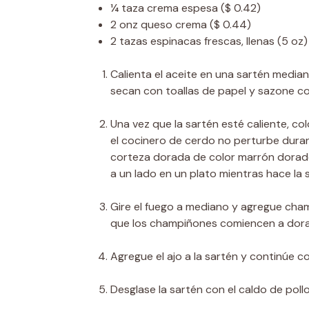
¼
taza
crema espesa
($ 0.42)
2
onz
queso crema
($ 0.44)
2
tazas
espinacas frescas, llenas (5 oz)
Calienta el aceite en una sartén media
secan con toallas de papel y sazone con
Una vez que la sartén esté caliente, c
el cocinero de cerdo no perturbe dura
corteza dorada de color marrón dorado
a un lado en un plato mientras hace la s
Gire el fuego a mediano y agregue cha
que los champiñones comiencen a dora
Agregue el ajo a la sartén y continúe c
Desglase la sartén con el caldo de poll