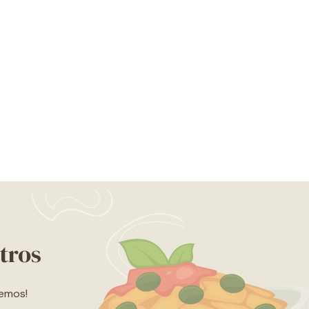
tros
lemos!