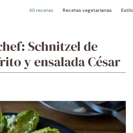
All recetas
Recetas vegetarianas
Estil
hef: Schnitzel de
rito y ensalada César