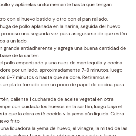
 pollo y aplánelas uniformemente hasta que tengan
tro con el huevo batido y otro con el pan rallado.
chuga de pollo aplanada en la harina, seguida del huevo
 el proceso una segunda vez para asegurarse de que estén
os a un lado.
rtén grande antiadherente y agrega una buena cantidad de
 base de la sartén.
 el pollo empanizado y una nuez de mantequilla y cocina
 dore por un lado, aproximadamente 7-8 minutos, luego
ros 6-7 minutos o hasta que se dore. Retiramos el
en un plato forrado con un poco de papel de cocina para
artén, calienta 1 cucharada de aceite vegetal en otra
mpe con cuidado los huevos en la sartén, luego baja el
ta que la clara esté cocida y la yema aún líquida. Cubra
evo frito.
una licuadora la yema de huevo, el vinagre, la mitad de las
salsa inglesa. Licue hasta obtener una pasta y luego