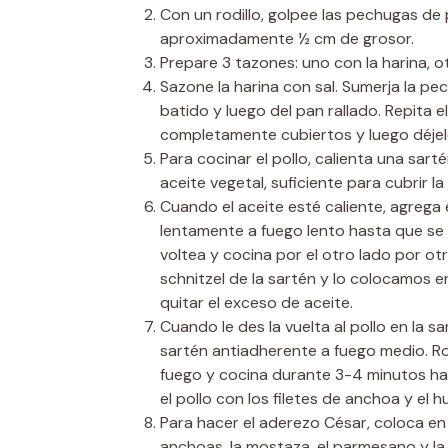
Con un rodillo, golpee las pechugas de
aproximadamente ½ cm de grosor.
Prepare 3 tazones: uno con la harina, o
Sazone la harina con sal. Sumerja la pe
batido y luego del pan rallado. Repita
completamente cubiertos y luego déjel
Para cocinar el pollo, calienta una sa
aceite vegetal, suficiente para cubrir la
Cuando el aceite esté caliente, agrega
lentamente a fuego lento hasta que se
voltea y cocina por el otro lado por ot
schnitzel de la sartén y lo colocamos 
quitar el exceso de aceite.
Cuando le des la vuelta al pollo en la s
sartén antiadherente a fuego medio. Ro
fuego y cocina durante 3-4 minutos has
el pollo con los filetes de anchoa y el hu
Para hacer el aderezo César, coloca en 
anchoas, la mostaza, el parmesano y la 