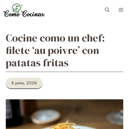
Skip
M
to
content
Cocine como un chef:
filete ‘au poivre’ con
patatas fritas
8 junio, 2026