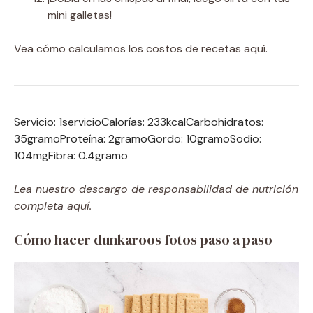
mini galletas!
Vea cómo calculamos los costos de recetas aquí.
Servicio:
1
servicio
Calorías:
233
kcal
Carbohidratos:
35
gramo
Proteína:
2
gramo
Gordo:
10
gramo
Sodio:
104
mg
Fibra:
0.4
gramo
Lea nuestro descargo de responsabilidad de nutrición
completa aquí.
Cómo hacer dunkaroos fotos paso a paso