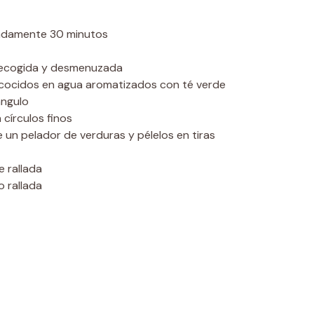
damente 30 minutos
recogida y desmenuzada
recocidos en agua aromatizados con té verde
ángulo
n círculos finos
 un pelador de verduras y pélelos en tiras
e rallada
o rallada