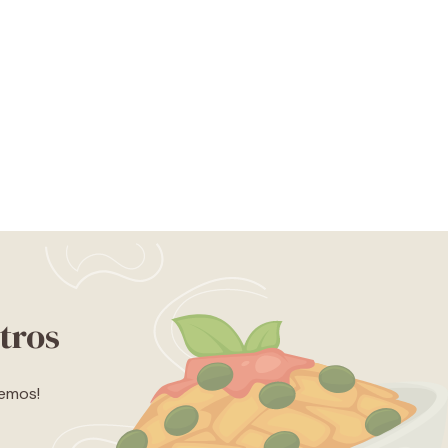
tros
lemos!