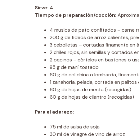
Sirve:
4
Tiempo de preparación/cocción:
Aproxima
4 muslos de pato confitados – carne 
200 g de fideos de arroz calientes, p
3 cebolletas – cortadas finamente en 
2 chiles rojos, sin semillas y cortados e
2 pepinos – córtelos en bastones o use
85 g de maní tostado
60 g de col china o lombarda, finament
1 zanahoria, pelada, cortada en palitos 
60 g de hojas de menta (recogidas)
60 g de hojas de cilantro (recogidas)
Para el aderezo:
75 ml de salsa de soja
30 ml de vinagre de vino de arroz