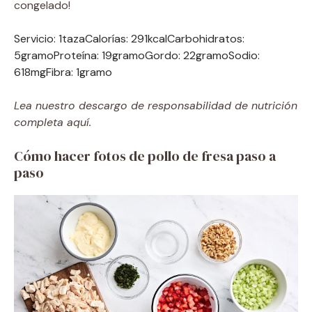
congelado!
Servicio:
1
taza
Calorías:
291
kcal
Carbohidratos:
5
gramo
Proteína:
19
gramo
Gordo:
22
gramo
Sodio:
618
mg
Fibra:
1
gramo
Lea nuestro descargo de responsabilidad de nutrición
completa aquí.
Cómo hacer fotos de pollo de fresa paso a
paso