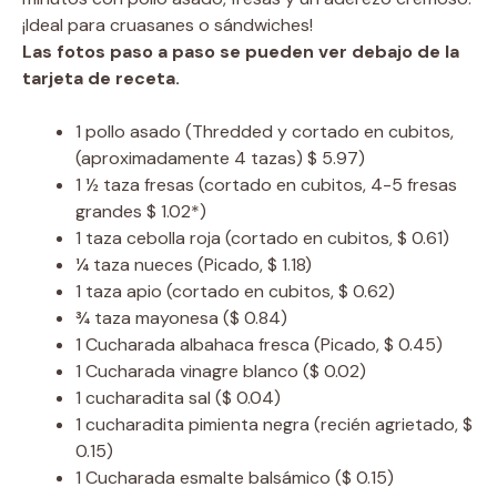
¡Ideal para cruasanes o sándwiches!
Las fotos paso a paso se pueden ver debajo de la
tarjeta de receta.
1
pollo asado
(Thredded y cortado en cubitos,
(aproximadamente 4 tazas) $ 5.97)
1 ½
taza
fresas
(cortado en cubitos, 4-5 fresas
grandes $ 1.02*)
1
taza
cebolla roja
(cortado en cubitos, $ 0.61)
¼
taza
nueces
(Picado, $ 1.18)
1
taza
apio
(cortado en cubitos, $ 0.62)
¾
taza
mayonesa
($ 0.84)
1
Cucharada
albahaca fresca
(Picado, $ 0.45)
1
Cucharada
vinagre blanco
($ 0.02)
1
cucharadita
sal
($ 0.04)
1
cucharadita
pimienta negra
(recién agrietado, $
0.15)
1
Cucharada
esmalte balsámico
($ 0.15)