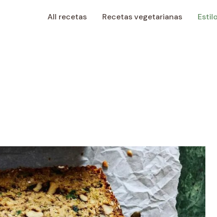
All recetas
Recetas vegetarianas
Estil