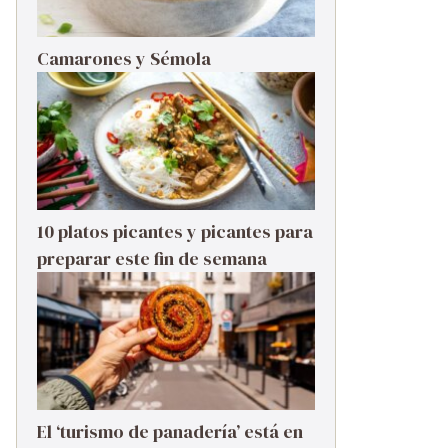
Camarones y Sémola
10 platos picantes y picantes para
preparar este fin de semana
El ‘turismo de panadería’ está en