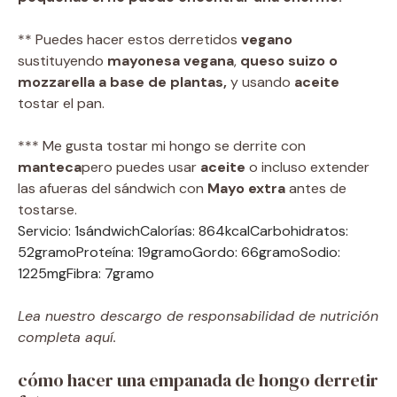
** Puedes hacer estos derretidos
vegano
sustituyendo
mayonesa vegana
,
queso suizo o
mozzarella a base de plantas,
y usando
aceite
tostar el pan.
*** Me gusta tostar mi hongo se derrite con
manteca
pero puedes usar
aceite
o incluso extender
las afueras del sándwich con
Mayo extra
antes de
tostarse.
Servicio:
1
sándwich
Calorías:
864
kcal
Carbohidratos:
52
gramo
Proteína:
19
gramo
Gordo:
66
gramo
Sodio:
1225
mg
Fibra:
7
gramo
Lea nuestro descargo de responsabilidad de nutrición
completa aquí.
cómo hacer una empanada de hongo derretir