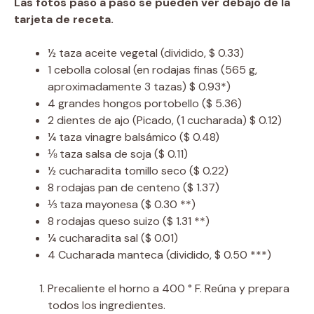
Las fotos paso a paso se pueden ver debajo de la
tarjeta de receta.
½
taza
aceite vegetal
(dividido, $ 0.33)
1
cebolla colosal
(en rodajas finas (565 g,
aproximadamente 3 tazas) $ 0.93*)
4
grandes hongos portobello
($ 5.36)
2
dientes de ajo
(Picado, (1 cucharada) $ 0.12)
¼
taza
vinagre balsámico
($ 0.48)
⅛
taza
salsa de soja
($ 0.11)
½
cucharadita
tomillo seco
($ 0.22)
8
rodajas
pan de centeno
($ 1.37)
⅓
taza
mayonesa
($ 0.30 **)
8
rodajas
queso suizo
($ 1.31 **)
¼
cucharadita
sal
($ 0.01)
4
Cucharada
manteca
(dividido, $ 0.50 ***)
Precaliente el horno a 400 ° F. Reúna y prepara
todos los ingredientes.