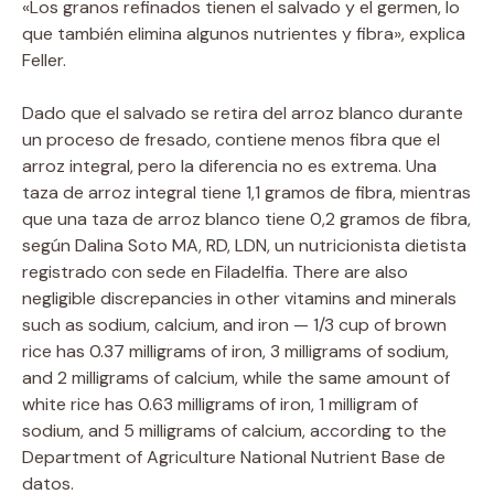
«Los granos refinados tienen el salvado y el germen, lo
que también elimina algunos nutrientes y fibra», explica
Feller.
Dado que el salvado se retira del arroz blanco durante
un proceso de fresado, contiene menos fibra que el
arroz integral, pero la diferencia no es extrema. Una
taza de arroz integral tiene 1,1 gramos de fibra, mientras
que una taza de arroz blanco tiene 0,2 gramos de fibra,
según Dalina Soto MA, RD, LDN, un nutricionista dietista
registrado con sede en Filadelfia. There are also
negligible discrepancies in other vitamins and minerals
such as sodium, calcium, and iron — 1/3 cup of brown
rice has 0.37 milligrams of iron, 3 milligrams of sodium,
and 2 milligrams of calcium, while the same amount of
white rice has 0.63 milligrams of iron, 1 milligram of
sodium, and 5 milligrams of calcium, according to the
Department of Agriculture National Nutrient Base de
datos.