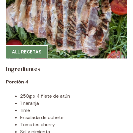
ALL RECETAS
Ingredientes
Porción
4
250g x 4 filete de atún
1 naranja
1lime
Ensalada de cohete
Tomates cherry
Sal y pimienta