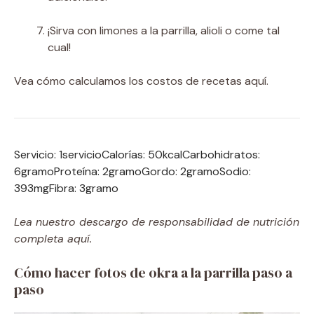
¡Sirva con limones a la parrilla, alioli o come tal
cual!
Vea cómo calculamos los costos de recetas aquí.
Servicio:
1
servicio
Calorías:
50
kcal
Carbohidratos:
6
gramo
Proteína:
2
gramo
Gordo:
2
gramo
Sodio:
393
mg
Fibra:
3
gramo
Lea nuestro descargo de responsabilidad de nutrición
completa aquí.
Cómo hacer fotos de okra a la parrilla paso a
paso