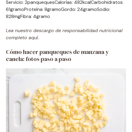
Servicio:
2
panqueques
Calorías:
482
kcal
Carbohidratos:
61
gramo
Proteína:
8
gramo
Gordo:
24
gramo
Sodio:
828
mg
Fibra:
4
gramo
Lea nuestro descargo de responsabilidad nutricional
completo aquí.
Cómo hacer panqueques de manzana y
canela: fotos paso a paso