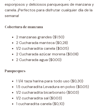
esponjosos y deliciosos panqueques de manzana y
canela. ¡Perfectos para disfrutar cualquier día de la
semana!
Cobertura de manzana
2
manzanas grandes
($1.50)
2
Cucharada
manteca
($0,28)
1/2
cucharadita
canela
($0.05)
2
Cucharada
azúcar morena
($0.08)
2
Cucharada
agua
($0.00)
Panqueques
1 1/4
taza
harina para todo uso
($0,30)
1.5
cucharadita
Levadura en polvo
($0.05)
1/2
cucharadita
bicarbonato
($0.03)
1/2
cucharadita
sal
($0.03)
1
cucharadita
canela
($0,10)