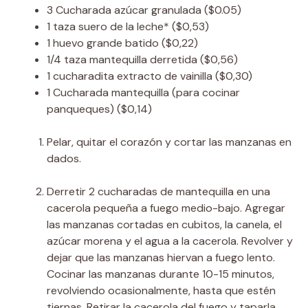
3
Cucharada
azúcar granulada
($0.05)
1
taza
suero de la leche*
($0,53)
1
huevo grande batido
($0,22)
1/4
taza
mantequilla derretida
($0,56)
1
cucharadita
extracto de vainilla
($0,30)
1
Cucharada
mantequilla (para cocinar
panqueques)
($0,14)
Pelar, quitar el corazón y cortar las manzanas en
dados.
Derretir 2 cucharadas de mantequilla en una
cacerola pequeña a fuego medio-bajo. Agregar
las manzanas cortadas en cubitos, la canela, el
azúcar morena y el agua a la cacerola. Revolver y
dejar que las manzanas hiervan a fuego lento.
Cocinar las manzanas durante 10-15 minutos,
revolviendo ocasionalmente, hasta que estén
tiernas. Retirar la cacerola del fuego y taparla