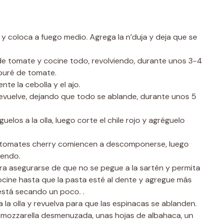
y coloca a fuego medio. Agrega la n’duja y deja que se
é de tomate y cocine todo, revolviendo, durante unos 3-4
 puré de tomate.
nte la cebolla y el ajo.
y revuelve, dejando que todo se ablande, durante unos 5
elos a la olla, luego corte el chile rojo y agréguelo
s tomates cherry comiencen a descomponerse, luego
iendo.
ra asegurarse de que no se pegue a la sartén y permita
cocine hasta que la pasta esté al dente y agregue más
 está secando un poco. .
a la olla y revuelva para que las espinacas se ablanden.
n mozzarella desmenuzada, unas hojas de albahaca, un