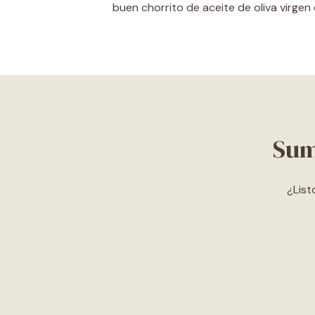
buen chorrito de aceite de oliva virgen
Sum
¿List