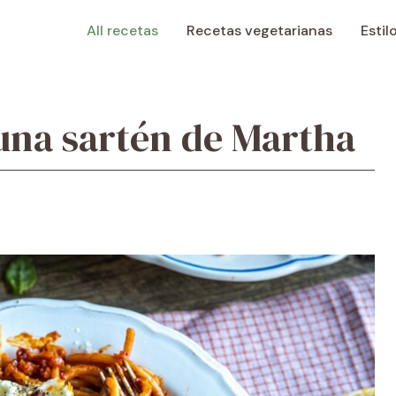
All recetas
Recetas vegetarianas
Estil
 una sartén de Martha