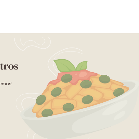
tros
lemos!