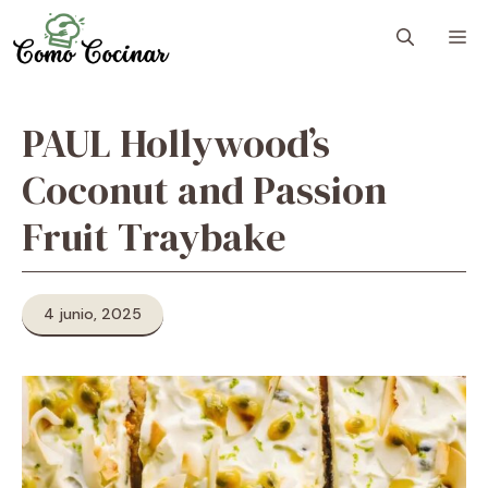
Skip
M
to
content
PAUL Hollywood’s
Coconut and Passion
Fruit Traybake
4 junio, 2025