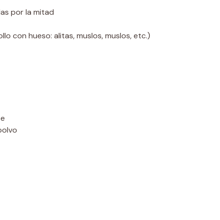
as por la mitad
lo con hueso: alitas, muslos, muslos, etc.)
te
polvo