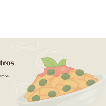
tros
lemos!