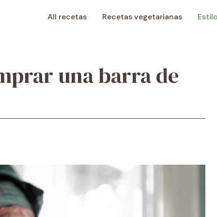
All recetas
Recetas vegetarianas
Estil
mprar una barra de