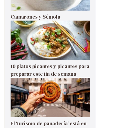
Camarones y Sémola
10 platos picantes y picantes para
preparar este fin de semana
El ‘turismo de panadería’ está en