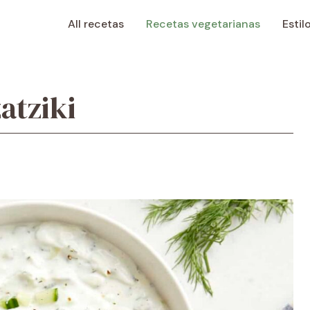
All recetas
Recetas vegetarianas
Estil
atziki