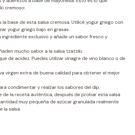
as y aderezos a base de mayonesa. Esto es lo que
iki cremoso:
s la base de esta salsa cremosa. Utilicé yogur griego con
zar yogur griego bajo en grasas.
n ingrediente exclusivo y añade un sabor fresco y
 añaden mucho sabor a la salsa tzatziki.
que de acidez. Puedes utilizar vinagre de vino blanco o de
liva virgen extra de buena calidad para obtener el mejor
ara condimentar y realzar los sabores del dip.
 de la receta auténtica, después de probar esta salsa
 cantidad muy pequeña de azúcar granulada realmente
 la salsa.