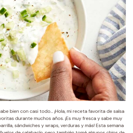
abe bien con casi todo… ¡Hola, mi receta favorita de salsa
 favoritas durante muchos años. ¡Es muy fresca y sabe muy
parrilla, sándwiches y wraps, verduras y más! Esta semana
uñuelos de calabacín, pero también tomé algunos chips de