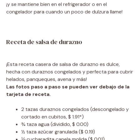
¡y se mantiene bien en el refrigerador o en el
congelador para cuando un poco de dulzura llame!
Receta de salsa de durazno
¡Esta receta casera de salsa de durazno es dulce,
hecha con duraznos congelados y perfecta para cubrir
helados, panqueques, avena y más!
Las fotos paso a paso se pueden ver debajo de la
tarjeta de receta.
2
tazas
duraznos congelados
(descongelado y
cortado en cubitos, $ 1.91*)
¾
taza
agua
(dividido, $ 0.00)
½
taza
azúcar granulada
($ 0.19)
⅛
cucharadita
canela molida
($ 0.01)