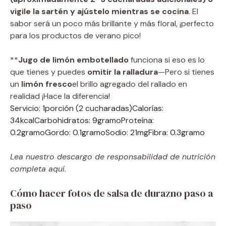
vigile la sartén y ajústelo mientras se cocina
. El
sabor será un poco más brillante y más floral, ¡perfecto
para los productos de verano pico!
**
Jugo de limón embotellado
funciona si eso es lo
que tienes y puedes
omitir la ralladura
—Pero si tienes
un
limón fresco
el brillo agregado del rallado
en
realidad
¡Hace la diferencia!
Servicio:
1
porción (2 cucharadas)
Calorías:
34
kcal
Carbohidratos:
9
gramo
Proteína:
0.2
gramo
Gordo:
0.1
gramo
Sodio:
21
mg
Fibra:
0.3
gramo
Lea nuestro descargo de responsabilidad de nutrición
completa aquí.
Cómo hacer fotos de salsa de durazno paso a
paso