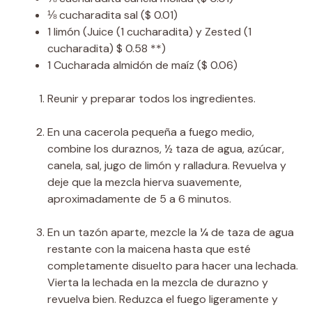
⅛
cucharadita
sal
($ 0.01)
1
limón
(Juice (1 cucharadita) y Zested (1
cucharadita) $ 0.58 **)
1
Cucharada
almidón de maíz
($ 0.06)
Reunir y preparar todos los ingredientes.
En una cacerola pequeña a fuego medio,
combine los duraznos, ½ taza de agua, azúcar,
canela, sal, jugo de limón y ralladura. Revuelva y
deje que la mezcla hierva suavemente,
aproximadamente de 5 a 6 minutos.
En un tazón aparte, mezcle la ¼ de taza de agua
restante con la maicena hasta que esté
completamente disuelto para hacer una lechada.
Vierta la lechada en la mezcla de durazno y
revuelva bien. Reduzca el fuego ligeramente y