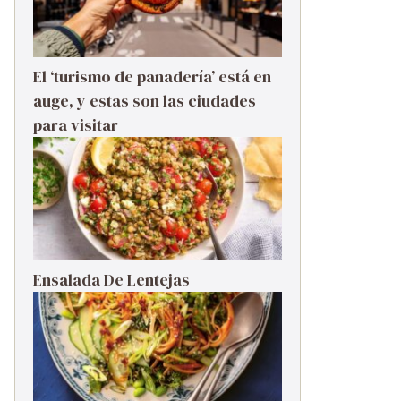
El ‘turismo de panadería’ está en
auge, y estas son las ciudades
para visitar
Ensalada De Lentejas