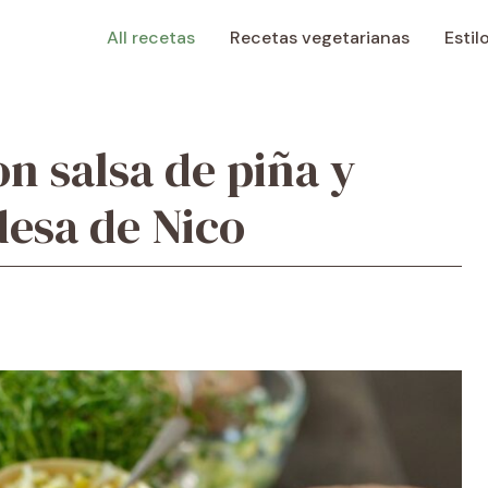
All recetas
Recetas vegetarianas
Estil
n salsa de piña y
desa de Nico