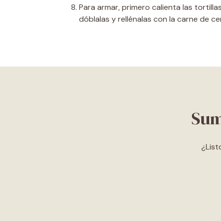
Para armar, primero calienta las tortilla
dóblalas y rellénalas con la carne de c
Sum
¿List