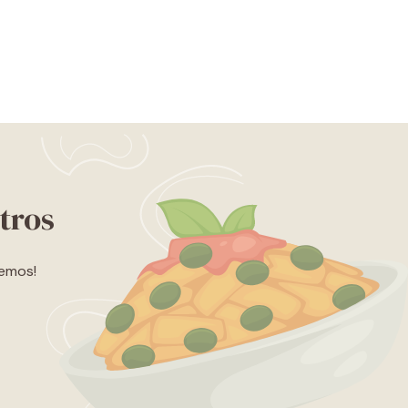
tros
lemos!