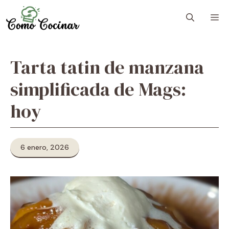
Skip
M
to
content
Tarta tatin de manzana
simplificada de Mags:
hoy
6 enero, 2026