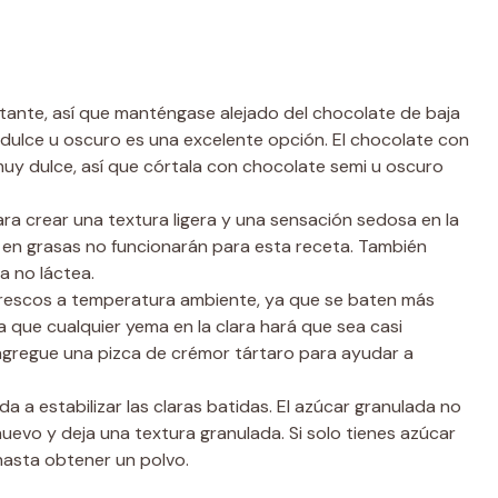
tante, así que manténgase alejado del chocolate de baja
idulce u oscuro es una excelente opción. El chocolate con
uy dulce, así que córtala con chocolate semi u oscuro
ra crear una textura ligera y una sensación sedosa en la
en grasas no funcionarán para esta receta. También
a no láctea.
rescos a temperatura ambiente, ya que se baten más
a que cualquier yema en la clara hará que sea casi
s, agregue una pizca de crémor tártaro para ayudar a
a a estabilizar las claras batidas. El azúcar granulada no
huevo y deja una textura granulada. Si solo tienes azúcar
hasta obtener un polvo.