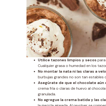
Utilice tazones limpios y secos
para 
Cualquier grasa o humedad en los tazon
No montar la nata ni las claras a vel
burbujas grandes no son tan estables c
Asegúrate de que el chocolate aún e
crema fría o claras de huevo al chocol
granulada.
No agregue la crema batida y las cla
la mezcla aireada. Al revolver se rompen