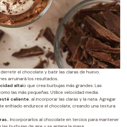
derretir el chocolate y batir las claras de huevo.
es arruinará los resultados.
ocidad alta
lo que crea burbujas más grandes. Las
omo las más pequeñas. Utilice velocidad media.
sté caliente.
al incorporar las claras y la nata. Agregar
ate enfriado endurece el chocolate, creando una textura
ras.
. Incorporarlos al chocolate en tercios para mantener
 las burbujas de aire y se aplana la masa.