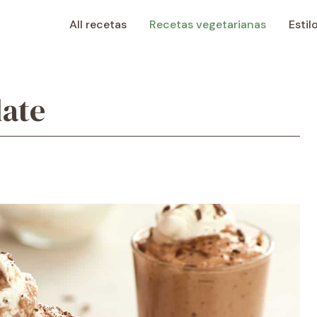
All recetas
Recetas vegetarianas
Estil
late