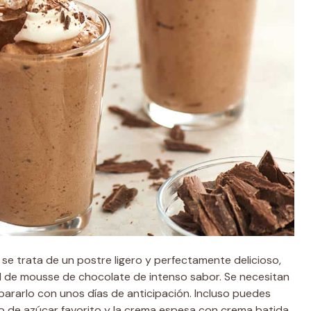
 se trata de un postre ligero y perfectamente delicioso,
il de mousse de chocolate de intenso sabor. Se necesitan
ararlo con unos días de anticipación. Incluso puedes
to de azúcar favorito y la crema espesa con crema batida