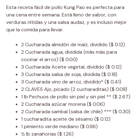
Esta receta fácil de pollo Kung Pao es perfecta para
una cena entre semana. Está lleno de sabor, con
verduras nítidas y una salsa audaz, y es incluso mejor
que la comida para llevar.
2
Cucharada
almidón de maíz, dividido
($ 0.12)
2
Cucharada
agua, dividida (más más para
cocinar el arroz)
($ 0.00)
3
Cucharada
Aceite vegetal, dividido
($ 0.12)
3
Cucharada
salsa de soja, dividida
($ 0.18)
3
Cucharada
vino de arroz, dividido*
($ 0.41)
2
CLAVES Ajo, picado (2 cucharaditas)
($ 0.08)
1
lb
Pechuos de pollo sin piel y sin piel **
($ 2.67)
2
Cucharada
azúcar morena
($ 0.06)
2
Cucharada
sambal (salsa de chile) ***
($ 0.30)
1
cucharadita
aceite de sésamo
($ 0.12)
1
pimiento verde mediano
($ 0.86)
½
lb
zanahorias
($ 1.26)