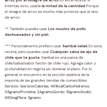
arroz por el vinagre de arroz
En esta receta. Si
intentas esto, usaría
la mitad de la cantidad
Porque
el vinagre de arroz es mucho más potente que el vino
de arroz.
** También puedes usar
Los muslos de pollo
deshuesados ​​y sin piel.
*** Personalmente prefiero usar
Sambal oelek
En esta
receta, pero puedes usar
Cualquier salsa de ajo de
chile que te guste
. Sambal es una pasta de
chile/salsa/sabor hecho de chile rojo. Agrega calor y
profundidad en negrita sin dominar el plato. Por lo
general, lo encuentro en la sección asiática de la
mayoría de las grandes tiendas de comestibles.
Servicio:
1
servicio
Calorías:
461
kcal
Carbohidratos:
53
gramo
Proteína:
24
gramo
Gordo:
16
gramo
Sodio:
690
mg
Fibra:
3
gramo