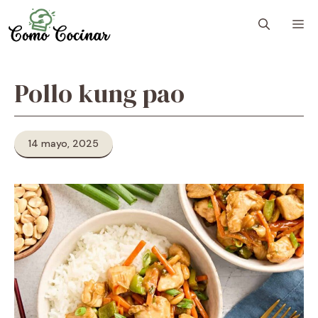
Skip
M
to
content
Pollo kung pao
14 mayo, 2025