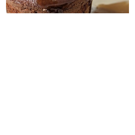
El pegajoso budín de caramelo
de Sarah Butler con salsa de
caramelo: hoy
Ingredientes Tiempo de preparación: 10 minutos Hora
de hornear: 35 min Porción: 6 Equipo – lata cuadrada
de 8 x 8 «forrada con papel para hornear 200 g de
fechas secas suaves: piedra eliminada y finamente
picada 200 ml de agua caliente 75 g de mantequilla
suave 1 cucharada de …